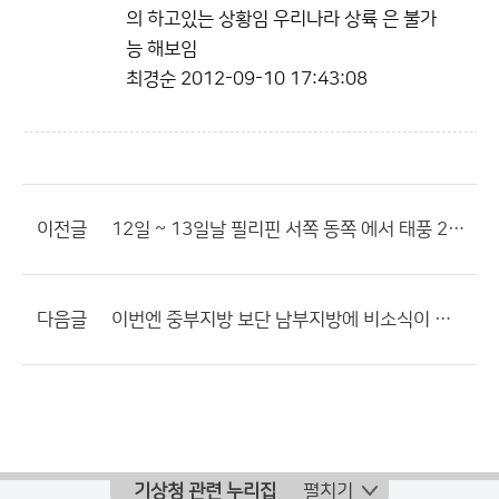
의 하고있는 상황임 우리나라 상륙 은 불가
능 해보임
최경순
2012-09-10 17:43:08
이전글
12일 ~ 13일날 필리핀 서쪽 동쪽 에서 태풍 2개가 발달할듯....
다음글
이번엔 중부지방 보단 남부지방에 비소식이 잦네요..
기상청 관련 누리집
펼치기