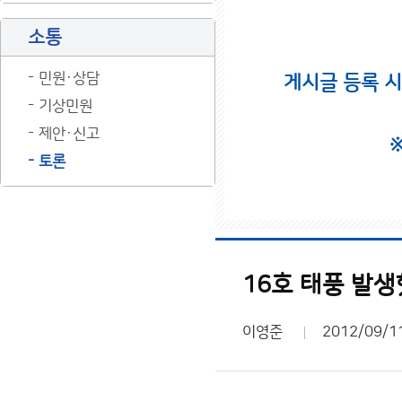
소통
민원·상담
게시글 등록 
기상민원
제안·신고
토론
16호 태풍 발생
이영준
2012/09/1