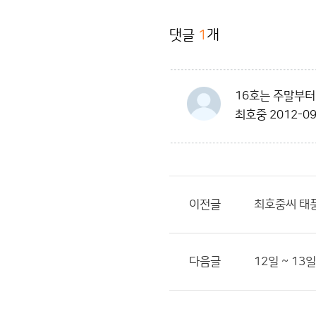
댓글
1
개
16호는 주말부터
최호중
2012-09
이전글
최호중씨 태
다음글
12일 ~ 13