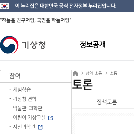
이 누리집은 대한민국 공식 전자정부 누리집입니다.
"하늘을 친구처럼, 국민을 하늘처럼"
정보공개
참여·소통
소통
참여
토론
체험학습
기상청 견학
정책토론
박물관·과학관
어린이 기상교실
지진과학관