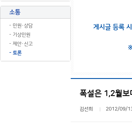
소통
민원·상담
게시글 등록 
기상민원
제안·신고
토론
폭설은 1,2월보
김선희
2012/09/1