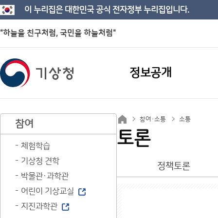
이 누리집은 대한민국 공식 전자정부 누리집입니다.
"하늘을 친구처럼, 국민을 하늘처럼"
정보공개
참여·소통
소통
참여
토론
체험학습
기상청 견학
정책토론
박물관·과학관
어린이 기상교실
지진과학관