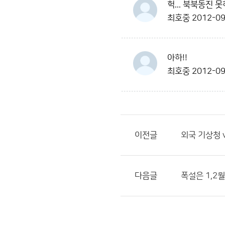
헉... 북북동진
최호중
2012-09
아하!!
최호중
2012-09
이전글
외국 기상청 v
다음글
폭설은 1,2