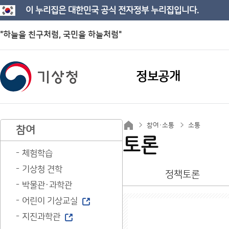
이 누리집은 대한민국 공식 전자정부 누리집입니다.
"하늘을 친구처럼, 국민을 하늘처럼"
정보공개
참여·소통
소통
참여
토론
체험학습
기상청 견학
정책토론
박물관·과학관
어린이 기상교실
지진과학관