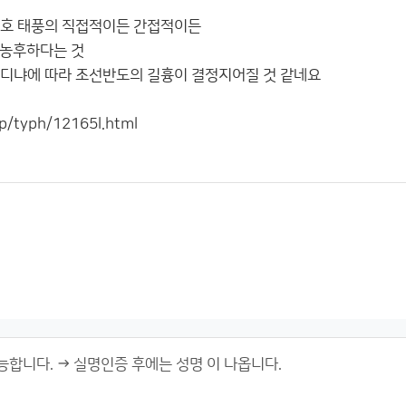
6호 태풍의 직접적이든 간접적이든
 농후하다는 것
디냐에 따라 조선반도의 길흉이 결정지어질 것 같네요
jp/typh/12165l.html