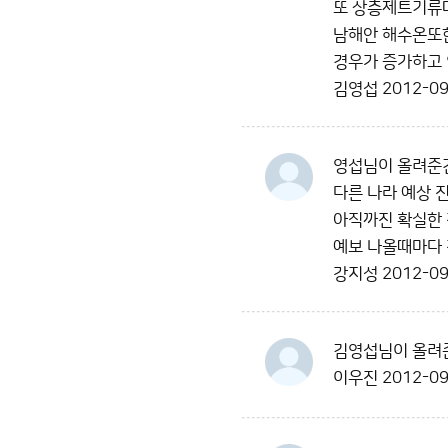
또 상층제트기류
남해안 해수온또한
경우가 증가하고
김영섭
2012-09
영섭님이 올려준
다른 나라 예상 
아직까진 확실한
예보 나올때마다
강지성
2012-09
김영섭님이 올려준
이우진
2012-09