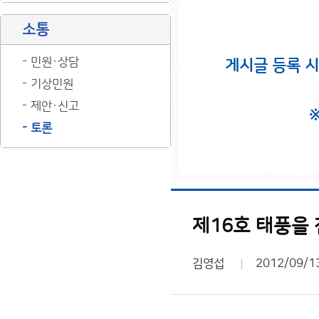
소통
민원·상담
게시글 등록 
기상민원
제안·신고
토론
제16호 태풍을
김영섭
2012/09/1