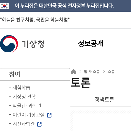
이 누리집은 대한민국 공식 전자정부 누리집입니다.
"하늘을 친구처럼, 국민을 하늘처럼"
정보공개
참여·소통
소통
참여
토론
체험학습
기상청 견학
정책토론
박물관·과학관
어린이 기상교실
지진과학관