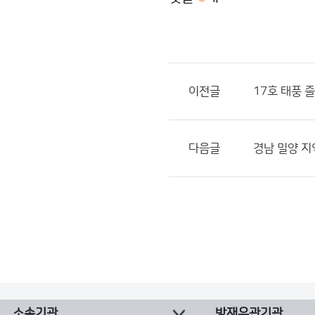
이전글
17호 태풍 
다음글
경남 밀양 지
소속기관
방재유관기관