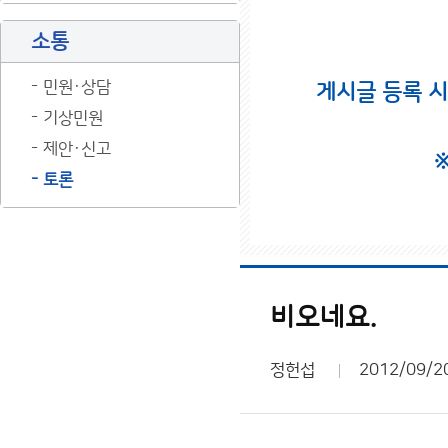
소통
민원·상담
게시글 등록 
기상민원
제안·신고
토론
비오네요.
정헌섭
2012/09/2