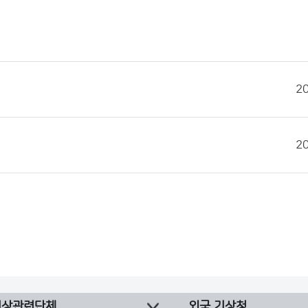
2
2
기상관련단체
외국 기상청