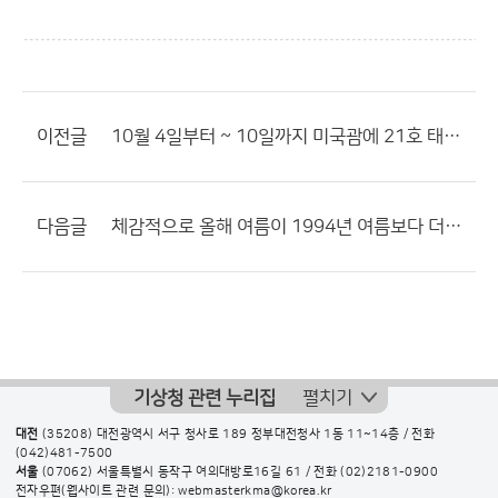
이전글
10월 4일부터 ~ 10일까지 미국괌에 21호 태풍 1개 생겨서 일본쪽으로 이동할듯
다음글
체감적으로 올해 여름이 1994년 여름보다 더웠죠.
기상청 관련 누리집
펼치기
대전
(35208) 대전광역시 서구 청사로 189 정부대전청사 1동 11~14층 / 전화
(042)481-7500
서울
(07062) 서울특별시 동작구 여의대방로16길 61 / 전화
(02)2181-0900
전자우편(웹사이트 관련 문의): webmasterkma@korea.kr