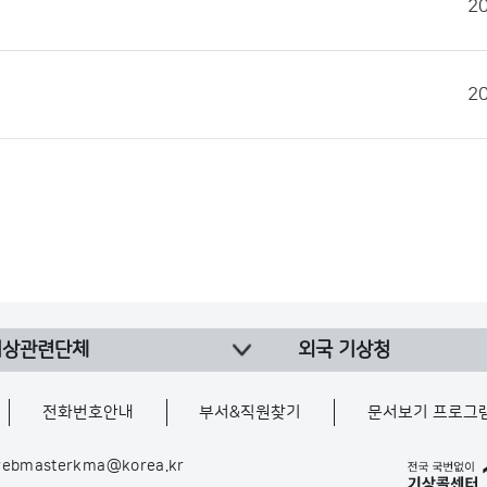
2
2
기상관련단체
외국 기상청
전화번호안내
부서&직원찾기
문서보기 프로그
ebmasterkma@korea.kr