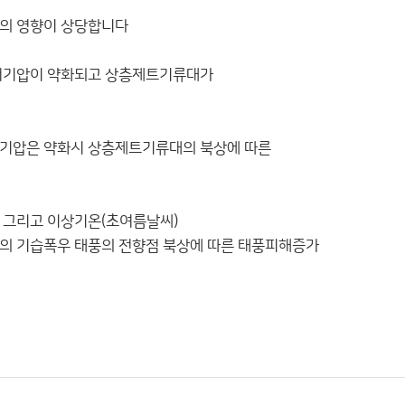
압의 영향이 상당합니다
 저기압이 약화되고 상층제트기류대가
저기압은 약화시 상층제트기류대의 북상에 따른
 그리고 이상기온(초여름날씨)
의 기습폭우 태풍의 전향점 북상에 따른 태풍피해증가