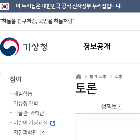
이 누리집은 대한민국 공식 전자정부 누리집입니다.
"하늘을 친구처럼, 국민을 하늘처럼"
정보공개
참여·소통
소통
참여
토론
체험학습
기상청 견학
정책토론
박물관·과학관
어린이 기상교실
지진과학관