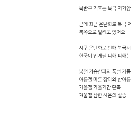
북반구 기후는 북극 저기
근데 최근 온난화로 북극
북쪽으로 밀리고 있어요
지구 온난화로 인해 북극
한국이 입게될 피해 피해는
봄철 기습한파와 폭설 가뭄
여름철 마른 장마와 한여름
가을철 가을기간 단축
겨울철 삼한 사온의 실종