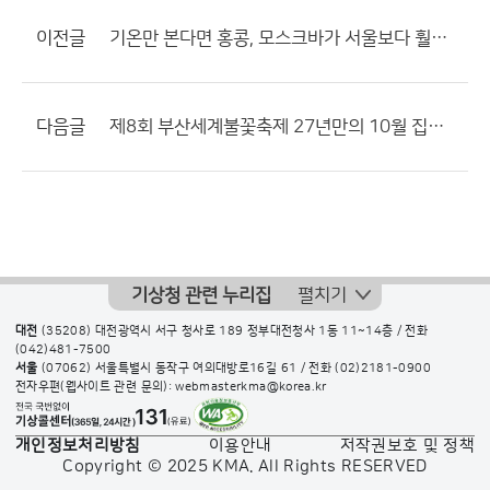
이전글
기온만 본다면 홍콩, 모스크바가 서울보다 훨씬 좋은듯 싶네요.
다음글
제8회 부산세계불꽃축제 27년만의 10월 집중호우로 하루 연기
기상청 관련 누리집
펼치기
대전
(35208) 대전광역시 서구 청사로 189 정부대전청사 1동 11~14층 / 전화
(042)481-7500
서울
(07062) 서울특별시 동작구 여의대방로16길 61 / 전화
(02)2181-0900
전자우편(웹사이트 관련 문의): webmasterkma@korea.kr
개인정보처리방침
이용안내
저작권보호 및 정책
Copyright © 2025 KMA. All Rights RESERVED