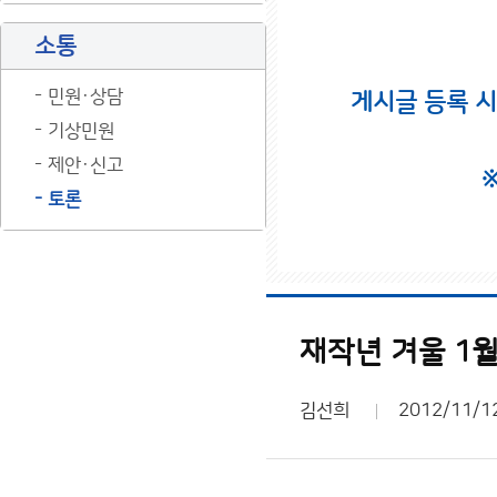
소통
민원·상담
게시글 등록 
기상민원
제안·신고
토론
재작년 겨울 1월
김선희
2012/11/1