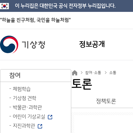
이 누리집은 대한민국 공식 전자정부 누리집입니다.
"하늘을 친구처럼, 국민을 하늘처럼"
정보공개
참여·소통
소통
참여
토론
체험학습
기상청 견학
정책토론
박물관·과학관
어린이 기상교실
지진과학관