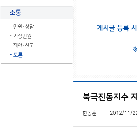
소통
민원·상담
게시글 등록 
기상민원
제안·신고
토론
북극진동지수 지
한동훈
2012/11/2