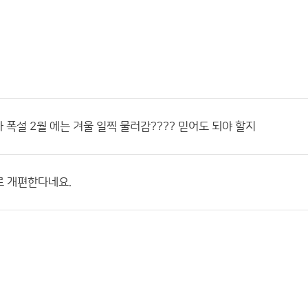
파 폭설 2월 에는 겨울 일찍 물러감???? 믿어도 되야 할지
로 개편한다네요.