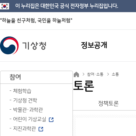
이 누리집은 대한민국 공식 전자정부 누리집입니다.
"하늘을 친구처럼, 국민을 하늘처럼"
정보공개
참여·소통
소통
참여
토론
체험학습
기상청 견학
정책토론
박물관·과학관
어린이 기상교실
지진과학관