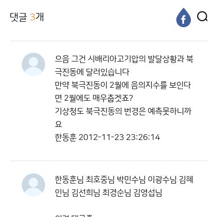
댓글
3
개
으음 그건 시배리아고기압의 발달상황과 북
극진동에 달러있습니다
만약 북극진동이 2월에 음의지수를 보인다
면 2월에도 매우춥겟죠?
기상청도 북극진동의 번경은 예측못하니까
요
한동훈
2012-11-23 23:26:14
한동훈님 최호중님 박민수님 이광수님 김혜
인님 김선희님 최경순님 김영섭님