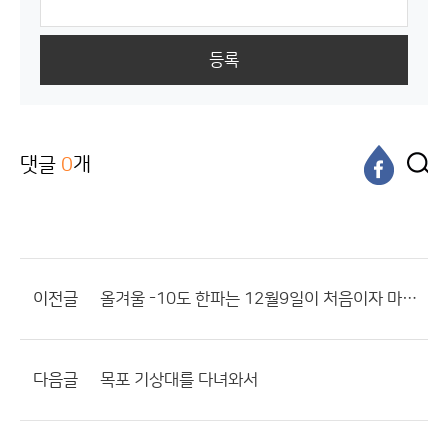
등록
댓글
0
개
이전글
올겨울 -10도 한파는 12월9일이 처음이자 마지막일듯.
다음글
목포 기상대를 다녀와서