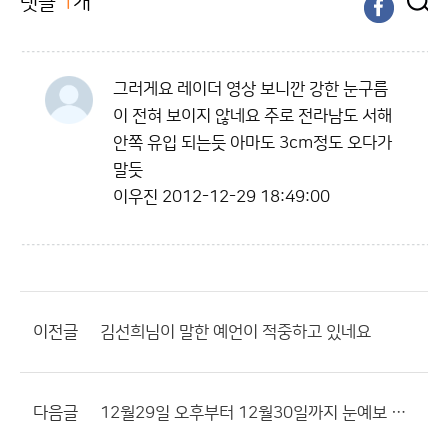
댓글
1
개
그러게요 레이더 영상 보니깐 강한 눈구름
이 전혀 보이지 않네요 주로 전라남도 서해
안쪽 유입 되는듯 아마도 3cm정도 오다가
말듯
이우진
2012-12-29 18:49:00
이전글
김선희님이 말한 예언이 적중하고 있네요
다음글
12월29일 오후부터 12월30일까지 눈예보 관련