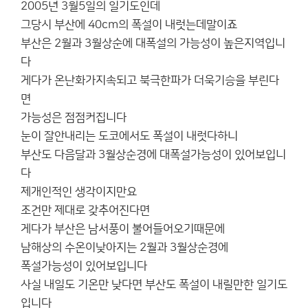
2005년 3월5일의 일기도인데
그당시 부산에 40cm의 폭설이 내럿는데말이죠
부산은 2월과 3월상순에 대폭설의 가능성이 높은지역입니
다
게다가 온난화가지속되고 북극한파가 더욱기승을 부린다
면
가능성은 점점커집니다
눈이 잘안내리는 도코에서도 폭설이 내럿다하니
부산도 다음달과 3월상순경에 대폭설가능성이 있어보입니
다
제개인적인 생각이지만요
조건만 제대로 갖추어진다면
게다가 부산은 남서풍이 불어들어오기때문에
남해상의 수온이낮아지는 2월과 3월상순경에
폭설가능성이 있어보입니다
사실 내일도 기온만 낮다면 부산도 폭설이 내릴만한 일기도
입니다