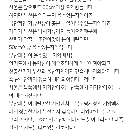
서울은 앞으로도 30cm이상 오기힘듭니다
하지만 부산은 얼마든지 올수있는지역이죠
극단적인 기상현상이 충분히 일어날수있는지역이죠
게다가 부산은 남서기류까지 들어오기떄문에
한파가 닥칠뗴 조건이맞아 눈이내린다면
50cm이상 올수있는지역입니다
부산에 눈이 올수있는 기압배치는
일기도에서 등압선이 매우조밀하게 이루어져야되고
상층한기가 부산과 울산지역까지 깊숙히내러와야됨니다
즉 남해안까지 깊숙히 내러와야된다는겁니다
서울은 북쪽에서 저기압이오든 남쪽에서 저기압이오든 눈
이 내리기싶지만
부산에 눈이내릴만한 기압배치는 북고남저형의 기압배치
에서 상층한기가 부산가지 깊숙히 내러와야된다는거죠
그리고 지난달 28일의 기압배치에서도 눈이내리지만 대폭
설의 일기도는 따로있는걸로압니다