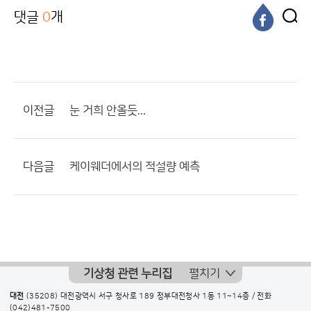
댓글
0
개
이전글
눈 거희 안올듯...
다음글
케이웨더에서의 적설량 예측
기상청 관련 누리집
펼치기
대전
(35208) 대전광역시 서구 청사로 189 정부대전청사 1동 11~14층 / 전화
(042)481-7500