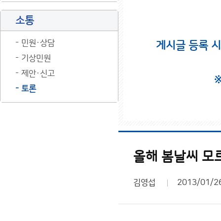
소통
민원·상담
게시글 등록 
기상민원
제안·신고
토론
올해 봄날씨 모
김영섭
2013/01/2