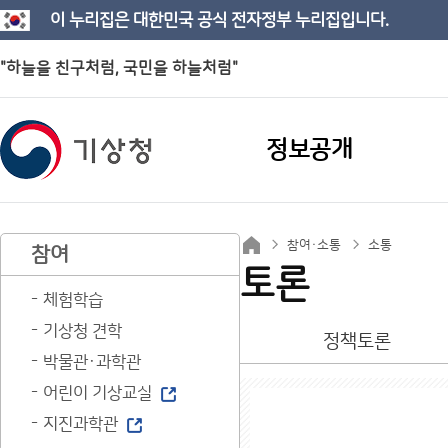
이 누리집은 대한민국 공식 전자정부 누리집입니다.
"하늘을 친구처럼, 국민을 하늘처럼"
정보공개
참여·소통
소통
참여
토론
체험학습
기상청 견학
정책토론
박물관·과학관
어린이 기상교실
지진과학관