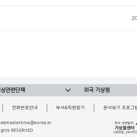
2
기상관련단체
외국 기상청
전화번호안내
부서&직원찾기
문서보기 프로그
ebmasterkma@korea.kr
Rights RESERVED