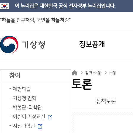
이 누리집은 대한민국 공식 전자정부 누리집입니다.
"하늘을 친구처럼, 국민을 하늘처럼"
정보공개
참여·소통
소통
참여
토론
체험학습
기상청 견학
정책토론
박물관·과학관
어린이 기상교실
지진과학관