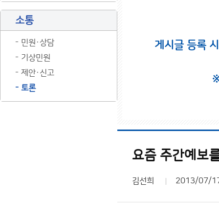
소통
민원·상담
게시글 등록 
기상민원
제안·신고
토론
요즘 주간예보를
김선희
2013/07/1