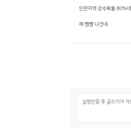
인천지역 강수확율 80%
해 쨍쨍 나것네