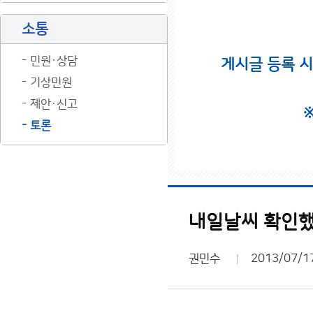
소통
민원·상담
게시글 등록 
기상민원
제안·신고
토론
내일날씨 확인
권민수
2013/07/1