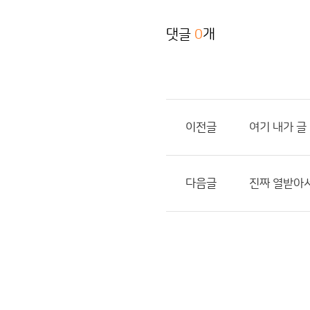
댓글
0
개
이전글
여기 내가 글
다음글
진짜 열받아