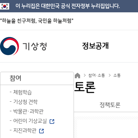
이 누리집은 대한민국 공식 전자정부 누리집입니다.
"하늘을 친구처럼, 국민을 하늘처럼"
정보공개
참여·소통
소통
참여
토론
체험학습
기상청 견학
정책토론
박물관·과학관
어린이 기상교실
지진과학관