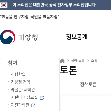
이 누리집은 대한민국 공식 전자정부 누리집입니다.
"하늘을 친구처럼, 국민을 하늘처럼"
정보공개
참여·소통
소통
참여
토론
체험학습
기상청 견학
정책토론
박물관·과학관
어린이 기상교실
지진과학관