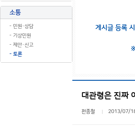
소통
민원·상담
게시글 등록 
기상민원
제안·신고
토론
대관령은 진짜 
천종철
2013/07/1