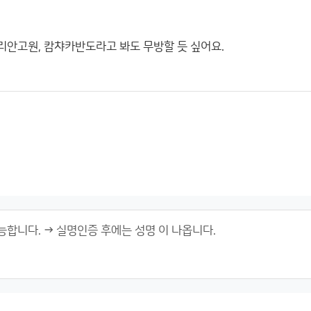
안고원, 캄챠카반도라고 봐도 무방할 듯 싶어요.