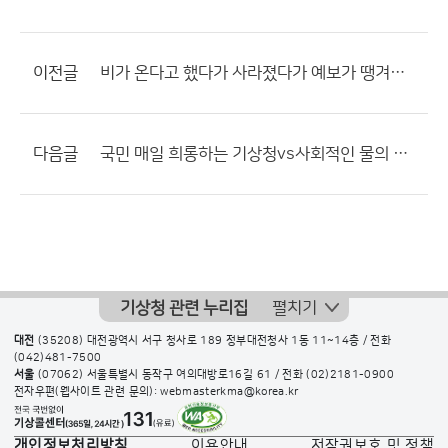
이전글
비가 온다고 했다가 사라졌다가 예보가 땡겨지고 난리를 치는구나
다음글
국민 매일 희롱하는 기상청vs사회적인 물의 일으키는 여가부
기상청 관련 누리집
펼치기
대전
(35208) 대전광역시 서구 청사로 189 정부대전청사 1동 11~14층 / 전화
(042)481-7500
서울
(07062) 서울특별시 동작구 여의대방로16길 61 / 전화
(02)2181-0900
전자우편(웹사이트 관련 문의): webmasterkma@korea.kr
개인정보처리방침
이용안내
저작권보호 및 정책