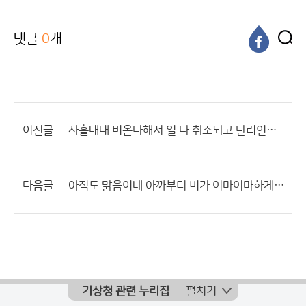
댓글
0
개
이전글
사흘내내 비온다해서 일 다 취소되고 난리인데 장비를 사요???왜 사요???
다음글
아직도 맑음이네 아까부터 비가 어마어마하게 내리는데
기상청 관련 누리집
펼치기