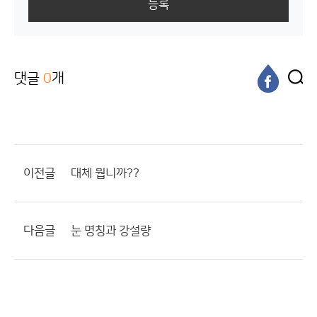
등록
댓글
0
개
이전글
대체 뭡니까??
다음글
눈 명칭과 강설량