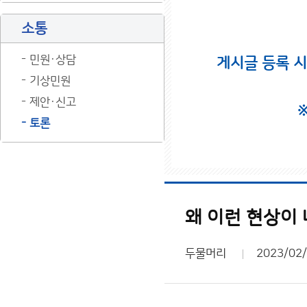
소통
민원·상담
게시글 등록 
기상민원
제안·신고
토론
왜 이런 현상이
두물머리
2023/02