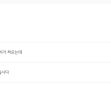
 비가 쳐오는데
춥시다