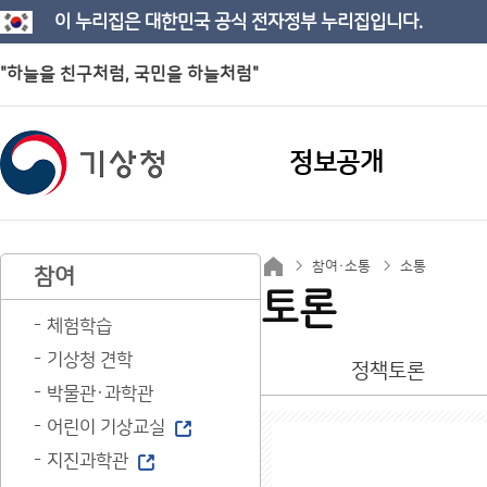
이 누리집은 대한민국 공식 전자정부 누리집입니다.
"하늘을 친구처럼, 국민을 하늘처럼"
정보공개
참여·소통
소통
참여
토론
체험학습
기상청 견학
정책토론
박물관·과학관
어린이 기상교실
지진과학관