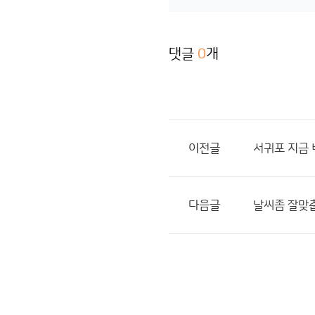
댓글
0
개
이전글
서귀포 지금
다음글
날씨좀 잘맞