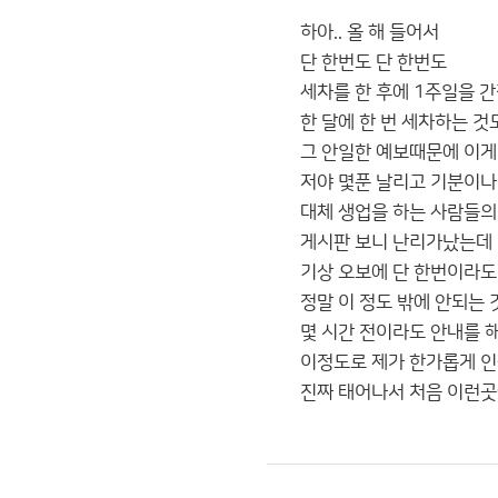
하아.. 올 해 들어서
단 한번도 단 한번도
세차를 한 후에 1주일을 
한 달에 한 번 세차하는 것
그 안일한 예보때문에 이게
저야 몇푼 날리고 기분이나
대체 생업을 하는 사람들의
게시판 보니 난리가났는데
기상 오보에 단 한번이라도
정말 이 정도 밖에 안되는
몇 시간 전이라도 안내를 
이정도로 제가 한가롭게 
진짜 태어나서 처음 이런곳