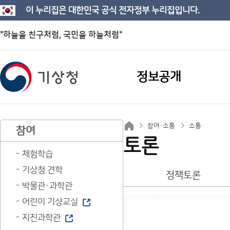
이 누리집은 대한민국 공식 전자정부 누리집입니다.
"하늘을 친구처럼, 국민을 하늘처럼"
정보공개
참여·소통
소통
참여
토론
체험학습
기상청 견학
정책토론
박물관·과학관
어린이 기상교실
지진과학관