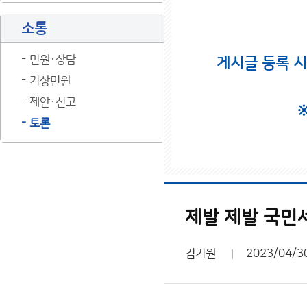
소통
민원·상담
게시글 등록 
기상민원
제안·신고
토론
제발 제발 국민
김기원
2023/04/3