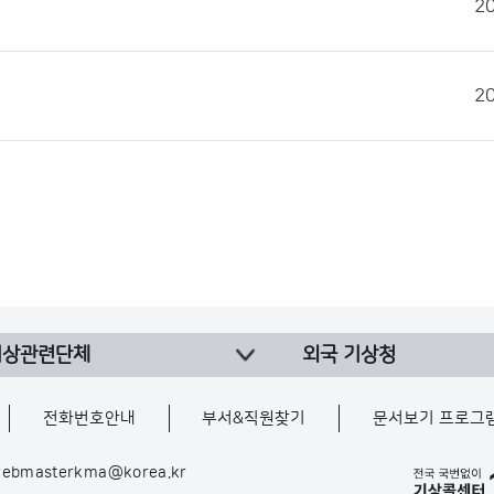
2
2
기상관련단체
외국 기상청
전화번호안내
부서&직원찾기
문서보기 프로그
ebmasterkma@korea.kr