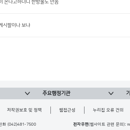
많이 온다고하더니 한방울도 안옴
 게시팔이나 보냐
주요행정기관
저작권보호 및 정책
웹접근성
누리집 오류 건의
 전화
(042)481-7500
전자우편
(웹사이트 관련 문의): w