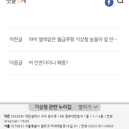
댓글
0
개
이전글
야이 벌레같은 월급루팡 기상청 놈들아 일 안하냐 비안온다며
다음글
비 안온다더니 왜옴?
기상청 관련 누리집
펼치기
대전
(35208) 대전광역시 서구 청사로 189 정부대전청사 1동 11~14층 / 전화
(042)481-7500
서울
(07062) 서울특별시 동작구 여의대방로16길 61 / 전화
(02)2181-0900