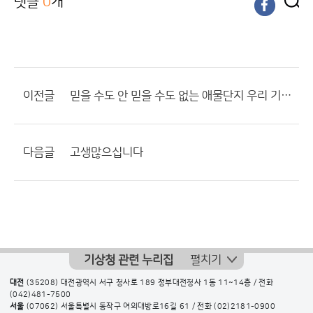
댓글
0
개
이전글
믿을 수도 안 믿을 수도 없는 애물단지 우리 기상청!
다음글
고생많으십니다
기상청 관련 누리집
펼치기
대전
(35208) 대전광역시 서구 청사로 189 정부대전청사 1동 11~14층 / 전화
(042)481-7500
서울
(07062) 서울특별시 동작구 여의대방로16길 61 / 전화
(02)2181-0900