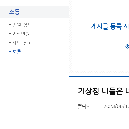
소통
민원·상담
게시글 등록 
기상민원
제안·신고
토론
기상청 니들은
뿔딱지
2023/06/1