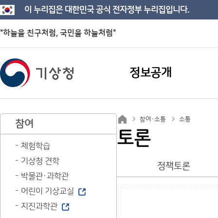
이 누리집은 대한민국 공식 전자정부 누리집입니다.
"하늘을 친구처럼, 국민을 하늘처럼"
정보공개
참여·소통
소통
참여
토론
체험학습
기상청 견학
정책토론
박물관·과학관
어린이 기상교실
지진과학관