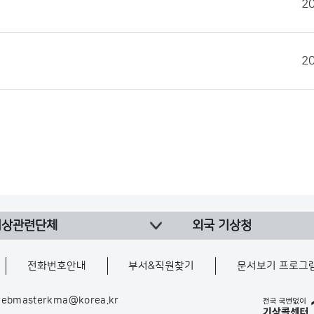
2
2
기상관련단체
외국 기상청
전화번호안내
부서&직원찾기
문서보기 프로그
ebmasterkma@korea.kr