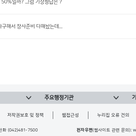
연 50%일까? 그럼 기상청답은 ?
구해서 장사준비 다해놨는데...
주요행정기관
저작권보호 및 정책
웹접근성
누리집 오류 건의
 전화
(042)481-7500
전자우편
(웹사이트 관련 문의): w