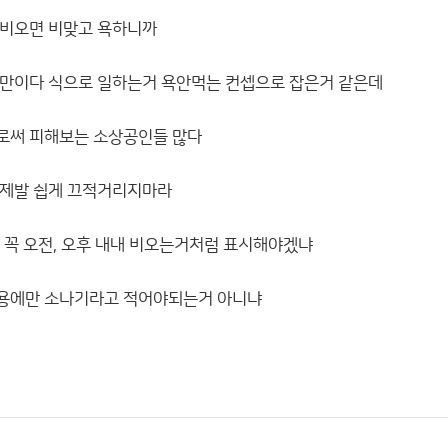
 비오면 비맞고 욕하니까
그만이다 식으로 일하는거 욕안먹는 컨셉으로 잡은거 같은데
로써 피해보는 소상공인들 많다
 제발 쉽게 끄적거리지마라
 꼭 오전, 오후 내내 비오는거처럼 표시해야겠냐
용에만 소나기라고 적어야되는거 아니냐