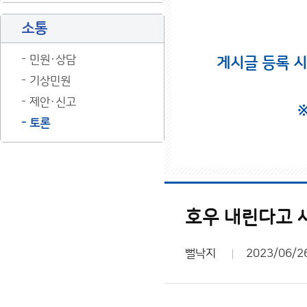
소통
민원·상담
게시글 등록 
기상민원
제안·신고
토론
호우 내린다고 
뻘낙지
2023/06/2