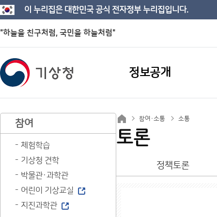
이 누리집은 대한민국 공식 전자정부 누리집입니다.
"하늘을 친구처럼, 국민을 하늘처럼"
정보공개
참여·소통
소통
참여
토론
체험학습
기상청 견학
정책토론
박물관·과학관
어린이 기상교실
지진과학관