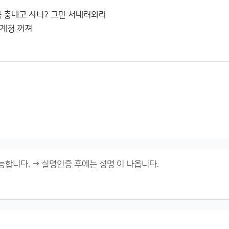
금 충내고 사니? 그만 처내려와라
계청 꺼져