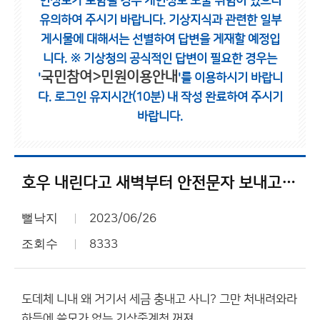
인정보가 포함될 경우 개인정보 노출 위험이 있으니
유의하여 주시기 바랍니다.
기상지식과 관련한 일부
게시물에 대해서는 선별하여 답변을 게재할 예정입
니다.
※ 기상청의 공식적인 답변이 필요한 경우는
국민참여>민원이용안내
'
'를 이용하시기 바랍니
다.
로그인 유지시간(10분) 내 작성 완료하여 주시기
바랍니다.
호우 내린다고 새벽부터 안전문자 보내고 설래발 치더니 소나기 조금 내리고 하루쟁일 한톨도 안온다.
뻘낙지
2023/06/26
조회수
8333
도데체 니내 왜 거기서 세금 충내고 사니? 그만 처내려와라
하등에 쓸모가 없는 기상중계청 꺼져