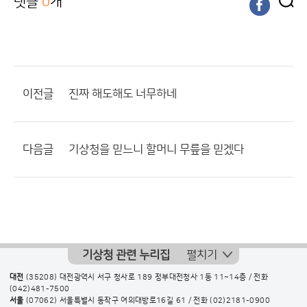
댓글
0
개
이전글
진짜 해도해도 너무하네
다음글
기상청을 믿느니 할머니 무릎을 믿겠다
기상청 관련 누리집
펼치기
대전
(35208) 대전광역시 서구 청사로 189 정부대전청사 1동 11~14층 / 전화
(042)481-7500
서울
(07062) 서울특별시 동작구 여의대방로16길 61 / 전화
(02)2181-0900