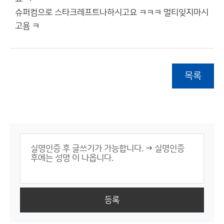
슈퍼컴으로 스타크레프트나하시고요 ㅋㅋㅋ 멀티잊지마시
고욤 ㅋ
목록
등록