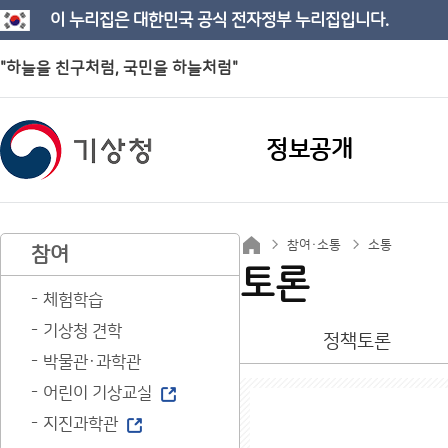
이 누리집은 대한민국 공식 전자정부 누리집입니다.
"하늘을 친구처럼, 국민을 하늘처럼"
정보공개
참여·소통
소통
참여
토론
체험학습
기상청 견학
정책토론
박물관·과학관
어린이 기상교실
지진과학관