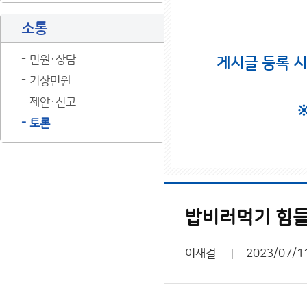
소통
민원·상담
게시글 등록 
기상민원
제안·신고
토론
밥비러먹기 힘들
이재걸
2023/07/1