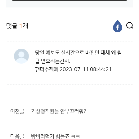
댓글
1
개
당일 예보도 실시간으로 바뀌면 대체 왜 월
급 받으시는건지.
팬더주제에
2023-07-11 08:44:21
이전글
기상청직원들 안부끄러워?
다음글
밥비러먹기 힘들죠 ㅋㅋ