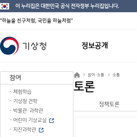
이 누리집은 대한민국 공식 전자정부 누리집입니다.
"하늘을 친구처럼, 국민을 하늘처럼"
정보공개
참여·소통
소통
참여
토론
체험학습
기상청 견학
정책토론
박물관·과학관
어린이 기상교실
지진과학관