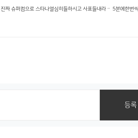
 진짜 슈퍼컴으로 스타나열심히들하시고 사표들내라ᆢ 5분에한번씩
ᆢ
등록