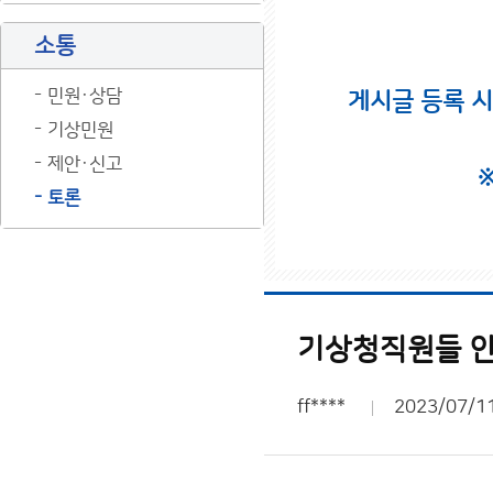
소통
민원·상담
게시글 등록 
기상민원
제안·신고
토론
기상청직원들 
ff****
2023/07/1