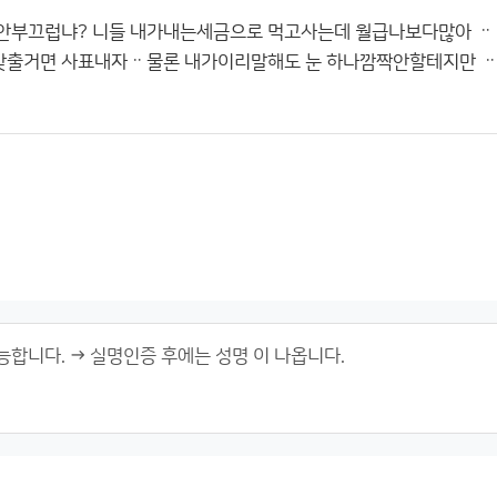
안부끄럽냐? 니들 내가내는세금으로 먹고사는데 월급나보다많아 ᆢ
출거면 사표내자ᆢ물론 내가이리말해도 눈 하나깜짝안할테지만 