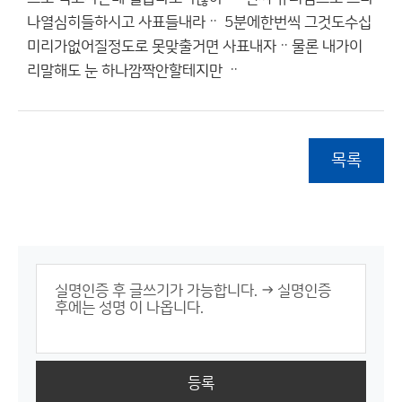
나열심히들하시고 사표들내라ᆢ 5분에한번씩 그것도수십
미리가없어질정도로 못맞출거면 사표내자ᆢ물론 내가이
리말해도 눈 하나깜짝안할테지만 ᆢ
목록
등록