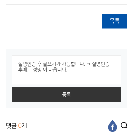
목록
등록
댓글
0
개