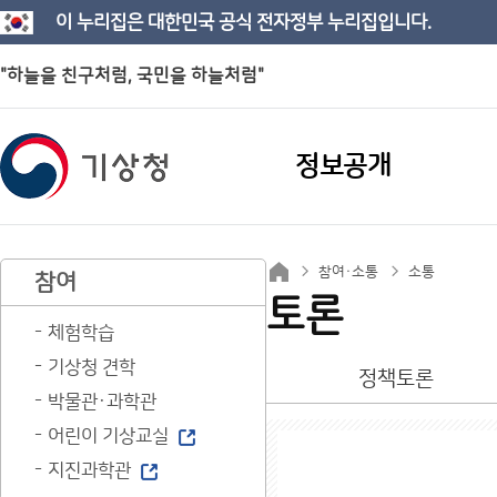
이 누리집은 대한민국 공식 전자정부 누리집입니다.
"하늘을 친구처럼, 국민을 하늘처럼"
정보공개
참여·소통
소통
참여
토론
체험학습
기상청 견학
정책토론
박물관·과학관
어린이 기상교실
지진과학관