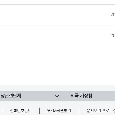
2
2
기상관련단체
외국 기상청
전화번호안내
부서&직원찾기
문서보기 프로그