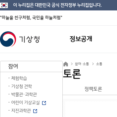
이 누리집은 대한민국 공식 전자정부 누리집입니다.
"하늘을 친구처럼, 국민을 하늘처럼"
정보공개
참여·소통
소통
참여
토론
체험학습
기상청 견학
정책토론
박물관·과학관
어린이 기상교실
지진과학관