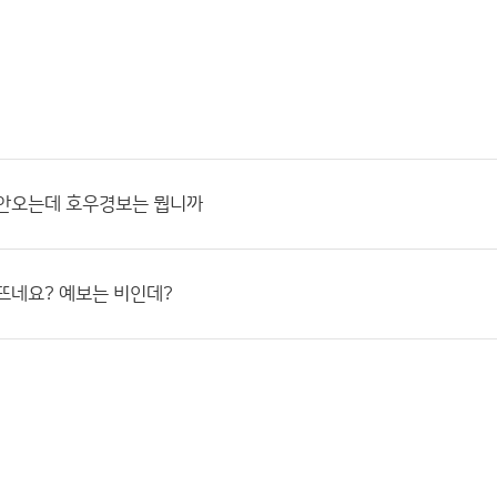
 안오는데 호우경보는 뭡니까
뜨네요? 예보는 비인데?