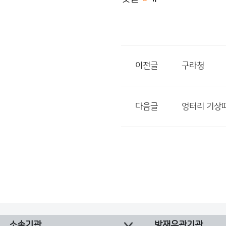
이전글
구라청
다음글
엉터리 기상
소속기관
방재유관기관