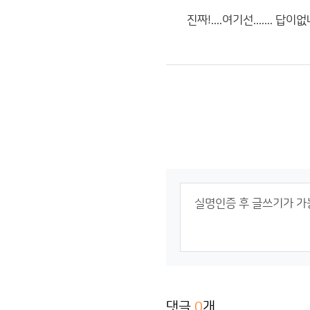
진짜!....여기선....... 답
댓글
0
개