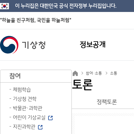
이 누리집은 대한민국 공식 전자정부 누리집입니다.
"하늘을 친구처럼, 국민을 하늘처럼"
정보공개
참여·소통
소통
참여
토론
체험학습
기상청 견학
정책토론
박물관·과학관
어린이 기상교실
지진과학관