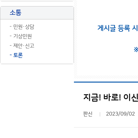
소통
민원·상담
게시글 등록 
기상민원
제안·신고
토론
지금! 바로! 이신
판신
2023/09/02