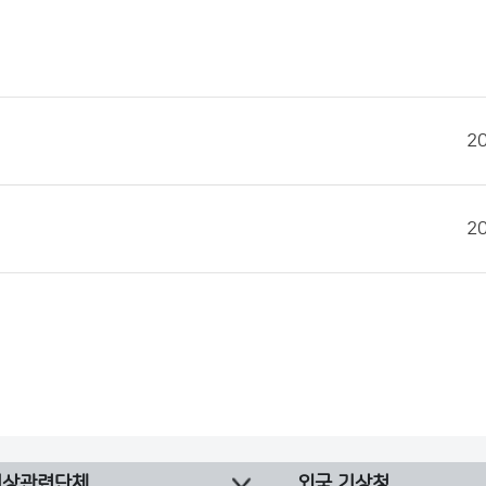
2
2
기상관련단체
외국 기상청