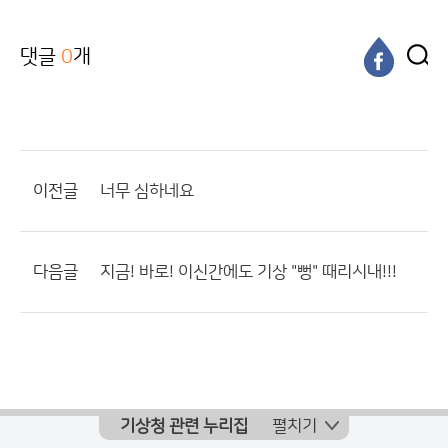
댓글
0
개
이전글
너무 심하네요
다음글
지금! 바로! 이신간에도 기상 "뻥" 때리시내!!!
기상청 관련 누리집
펼치기