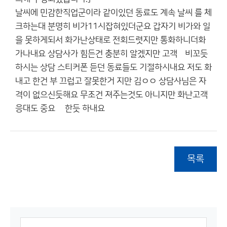
날씨에 민감한직업군이라 같이있던 동료도 계속 날씨 를 체
크하는대 분명히 비가11시잡혀있더군요 갑자기 비가와 일
을 못하게되서 화가난상태로 전회드렷지만 통화하니더화
가나내요 상담사가 힘든건 충분히 알겠지만 고객빆비꼬듯
하시는 상담 스티커폰 듣던 동료들도 기절하시내요 저도 화
내고 한건 부 끄럽고 잘못한거 지만 김ㅇㅇ 상담사님은 자
격이 없으신듯해요 무조건 져주는것도 아니지만 화난고객
응대도 중요 핟한듯 하내요
목록