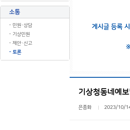
소통
민원·상담
게시글 등록 
기상민원
제안·신고
토론
기상청동네예보
은종화
2023/10/1