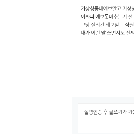
기상청동네예보말고 기상청
어짜피 예보못마추는거 전 
그냥 실시간 제보받는 직원
내가 이런 말 쓰면서도 진