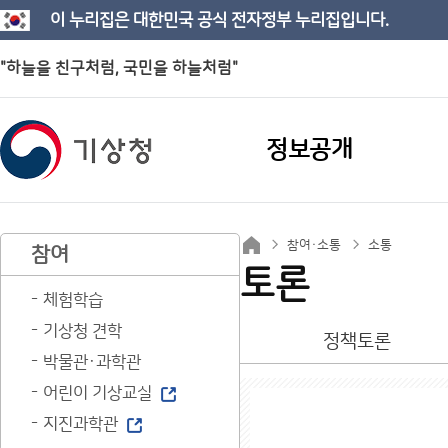
이 누리집은 대한민국 공식 전자정부 누리집입니다.
"하늘을 친구처럼, 국민을 하늘처럼"
정보공개
참여·소통
소통
참여
토론
체험학습
기상청 견학
정책토론
박물관·과학관
어린이 기상교실
지진과학관