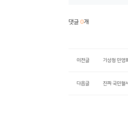
댓글
0
개
이전글
기상청 민영
다음글
진짜 국민혈