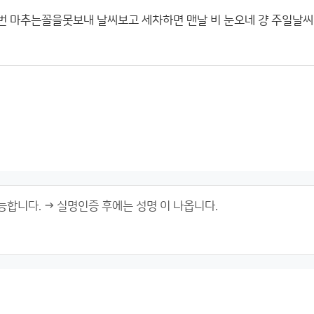
번 마추는꼴을못보내 날씨보고 세차하면 맨날 비 눈오네 걍 주일