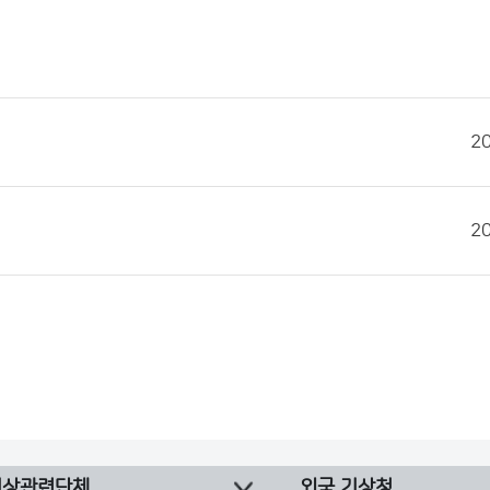
2
2
기상관련단체
외국 기상청