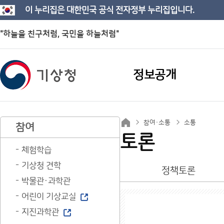
이 누리집은 대한민국 공식 전자정부 누리집입니다.
"하늘을 친구처럼, 국민을 하늘처럼"
정보공개
참여·소통
소통
참여
토론
체험학습
기상청 견학
정책토론
박물관·과학관
어린이 기상교실
지진과학관