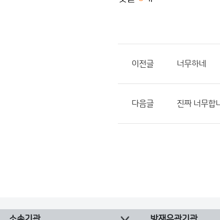
이전글
너무하네
다음글
진짜 너무합
소속기관
방재유관기관