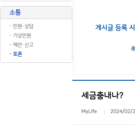
소통
민원·상담
게시글 등록 
기상민원
제안·신고
토론
세금충내나?
MyLife
2024/02/