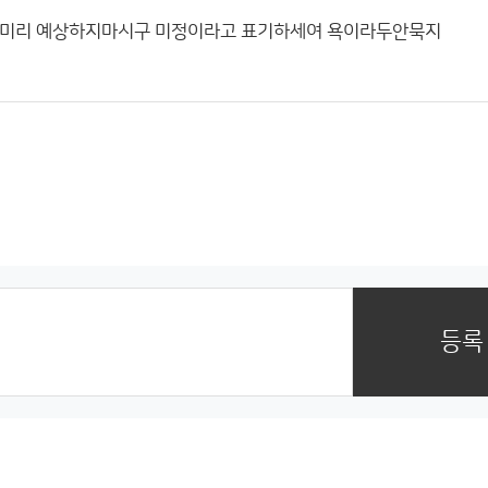
날씨미리 예상하지마시구 미정이라고 표기하세여 욕이라두안묵지
등록