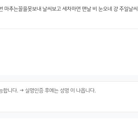
번 마추는꼴을못보내 날씨보고 세차하면 맨날 비 눈오네 걍 주일