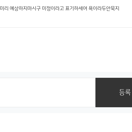
날씨미리 예상하지마시구 미정이라고 표기하세여 욕이라두안묵지
등록