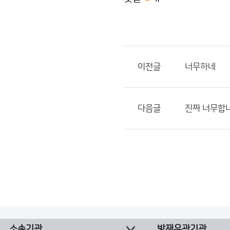
이전글
너무하네
다음글
진짜 너무합
소속기관
방재유관기관