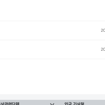
2
2
기상관련단체
외국 기상청