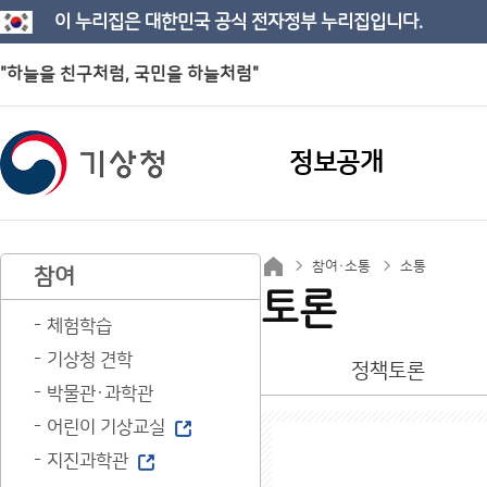
이 누리집은 대한민국 공식 전자정부 누리집입니다.
"하늘을 친구처럼, 국민을 하늘처럼"
정보공개
참여·소통
소통
참여
토론
체험학습
기상청 견학
정책토론
박물관·과학관
어린이 기상교실
지진과학관