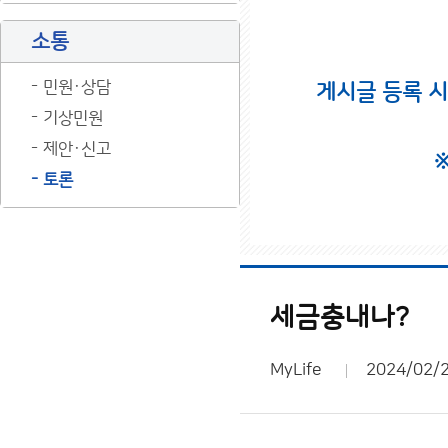
소통
민원·상담
게시글 등록 
기상민원
제안·신고
토론
세금충내나?
MyLife
2024/02/