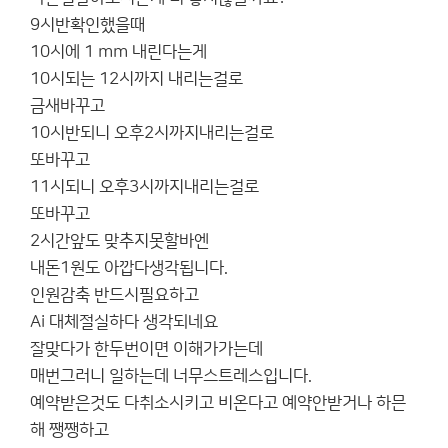
9시반확인했을때
10시에 1 mm 내린다는게
10시되는 12시까지 내리는걸로
금새바꾸고
10시반되니 오후2시까지내리는걸로
또바꾸고
11시되니 오후3시까지내리는걸로
또바꾸고
2시간앞도 맞추지못할바엔
내돈1원도 아깝다생각됩니다.
인원감축 반드시필요하고
Ai 대체절실하다 생각되네요
잘맞다가 한두번이면 이해가가는데
매번그러니 일하는데 너무스트레스입니다.
예약받은것도 다취소시키고 비온다고 예약안받거나 하믄
해 쨍쨍하고