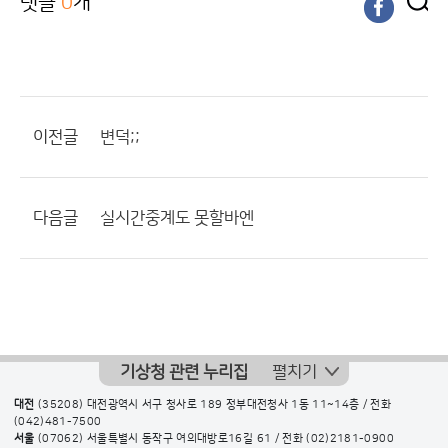
댓글
0
개
이전글
변덕;;
다음글
실시간중계도 못할바엔
기상청 관련 누리집
펼치기
대전
(35208) 대전광역시 서구 청사로 189 정부대전청사 1동 11~14층 / 전화
(042)481-7500
서울
(07062) 서울특별시 동작구 여의대방로16길 61 / 전화
(02)2181-0900