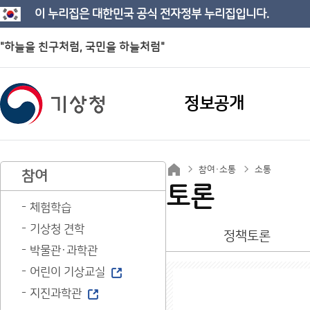
이 누리집은 대한민국 공식 전자정부 누리집입니다.
"하늘을 친구처럼, 국민을 하늘처럼"
정보공개
참여·소통
소통
참여
토론
체험학습
기상청 견학
정책토론
박물관·과학관
어린이 기상교실
지진과학관