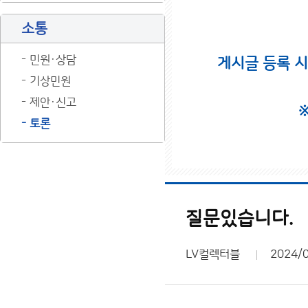
소통
민원·상담
게시글 등록 
기상민원
제안·신고
토론
질문있습니다.
LV컬렉터블
2024/