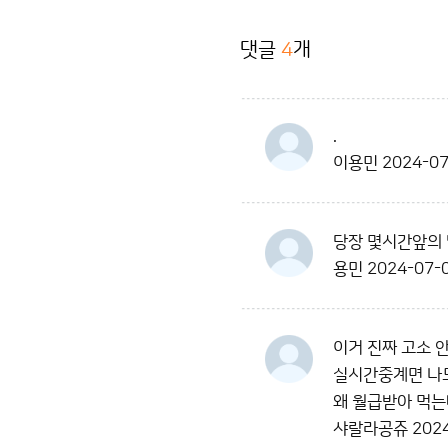
댓글
4
개
.
이용민
2024-07
당장 몇시간앞의
용민
2024-07-0
이거 진짜 고소 
실시간중계면 나도
왜 월급받아 먹는
샤랄라공쥬
2024