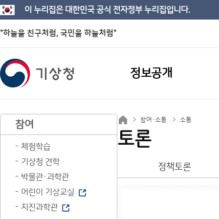
이 누리집은 대한민국 공식 전자정부 누리집입니다.
"하늘을 친구처럼, 국민을 하늘처럼"
정보공개
참여·소통
소통
참여
토론
체험학습
기상청 견학
정책토론
박물관·과학관
어린이 기상교실
지진과학관