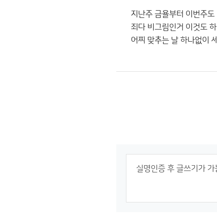
지난주 금욜부터 이번주도 
죄다 비그림인거 이것도 하
어찌 맞추는 날 하나없이 