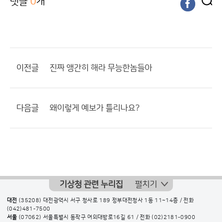
댓글
0
개
이전글
진짜 앵간히 해라 무능한놈들아
다음글
왜이렇게 예보가 틀리나요?
기상청 관련 누리집
펼치기
대전
(35208) 대전광역시 서구 청사로 189 정부대전청사 1동 11~14층 / 전화
(042)481-7500
서울
(07062) 서울특별시 동작구 여의대방로16길 61 / 전화
(02)2181-0900