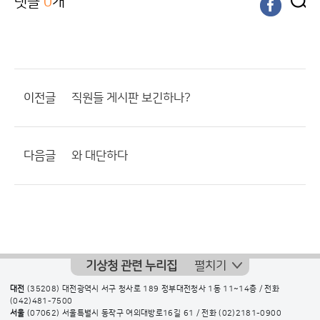
댓글
0
개
이전글
직원들 게시판 보긴하나?
다음글
와 대단하다
기상청 관련 누리집
펼치기
대전
(35208) 대전광역시 서구 청사로 189 정부대전청사 1동 11~14층 / 전화
(042)481-7500
서울
(07062) 서울특별시 동작구 여의대방로16길 61 / 전화
(02)2181-0900