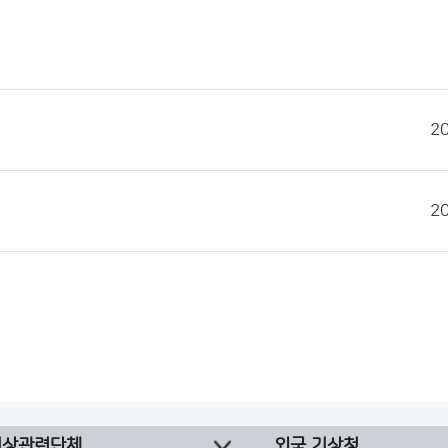
2
2
기상관련단체
외국 기상청