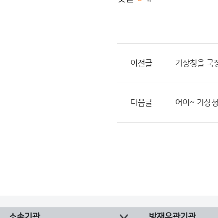
이전글
기상청을 국
다음글
어이~ 기상
소속기관
방재유관기관