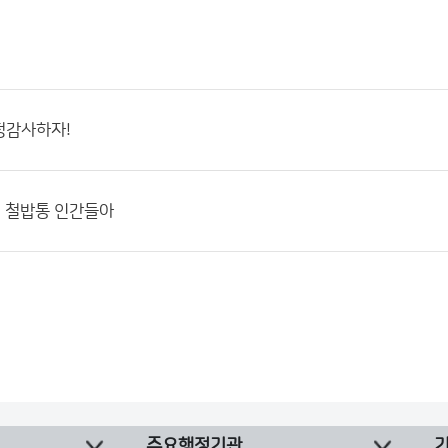
정감사하자!
청 철밥통 인간들아
주요행정기관