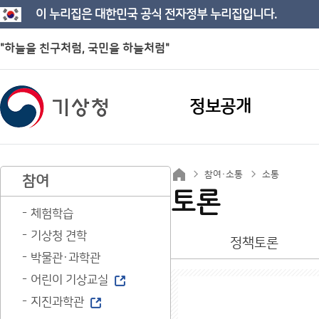
이 누리집은 대한민국 공식 전자정부 누리집입니다.
"하늘을 친구처럼, 국민을 하늘처럼"
정보공개
참여·소통
소통
참여
토론
체험학습
기상청 견학
정책토론
박물관·과학관
어린이 기상교실
지진과학관