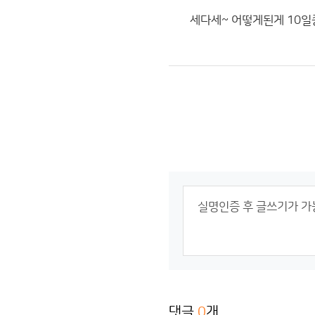
세다세~ 어떻게된게 10일
댓글
0
개