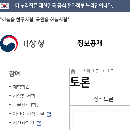
이 누리집은 대한민국 공식 전자정부 누리집입니다.
"하늘을 친구처럼, 국민을 하늘처럼"
정보공개
참여·소통
소통
참여
토론
체험학습
기상청 견학
정책토론
박물관·과학관
어린이 기상교실
지진과학관