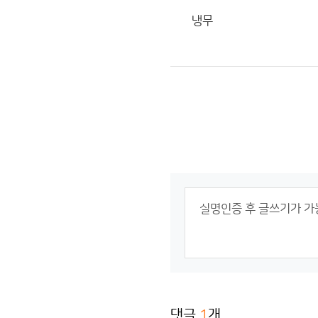
냉무
댓글
1
개