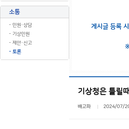
소통
민원·상담
게시글 등록 
기상민원
제안·신고
토론
기상청은 틀릴때
배고파
2024/07/2